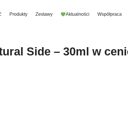
ć
Produkty
Zestawy
Aktualności
Współpraca
ural Side – 30ml w cen