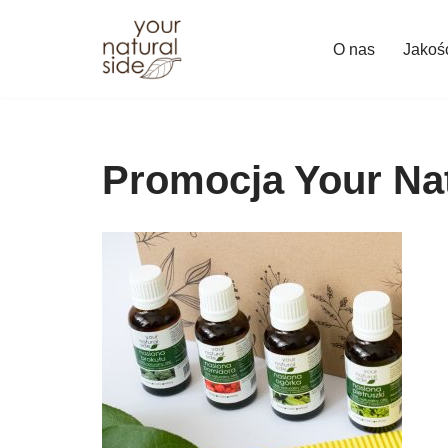
O nas
Jakoś
Przejdź
do
treści
Promocja Your Nat