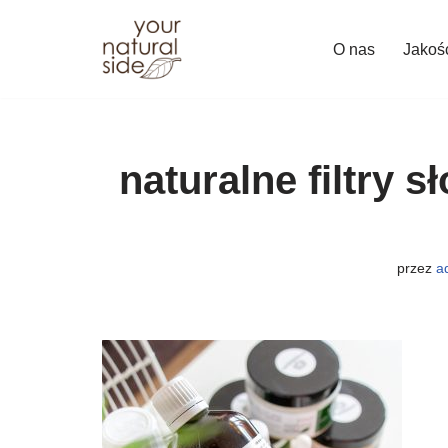
O nas
Jakoś
Przejdź
do
treści
naturalne filtry 
przez
a