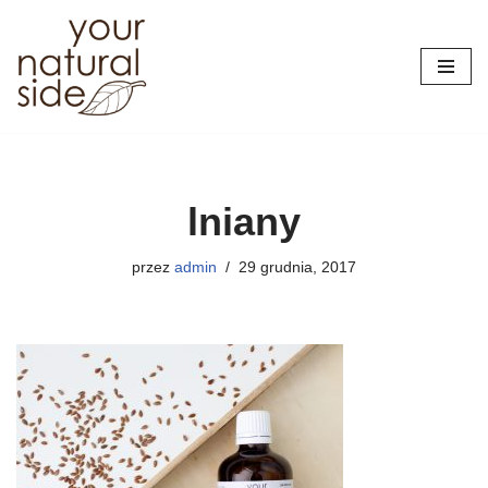
Przejdź
do
treści
lniany
przez
admin
29 grudnia, 2017