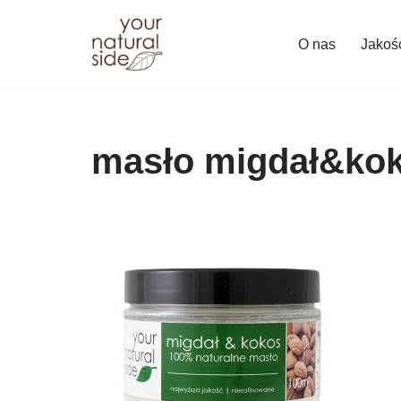
O nas
Jakoś
Przejdź
do
treści
masło migdał&kok