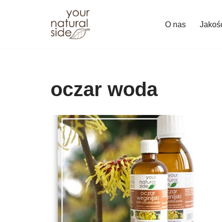
O nas
Jakoś
Przejdź
do
treści
oczar woda