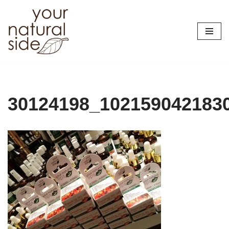
Przejdź
do
treści
30124198_102159042183