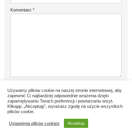
Komentarz
*
Zapamiętaj moje dane w tej przeglądarce podczas pisania
Używamy plików cookie na naszej stronie internetowej, aby
zapewnić Ci najbardziej odpowiednie wrażenia dzięki
kolejnych komentarzy.
zapamiętywaniu Twoich preferencji i powtarzaniu wizyt.
Klikając „Akceptuję”, wyrażasz zgodę na użycie wszystkich
plików cookie.
Ustawienia plików cookies
Akceptuję
Neve
| Powered by
WordPress