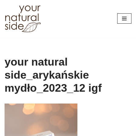
Przejdź
do
treści
your natural
side_arykańskie
mydło_2023_12 igf