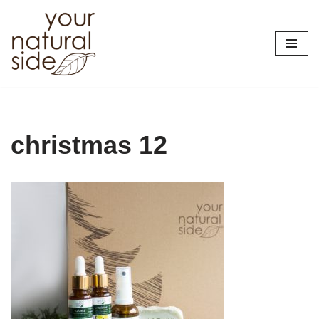
Przejdź
do
treści
christmas 12