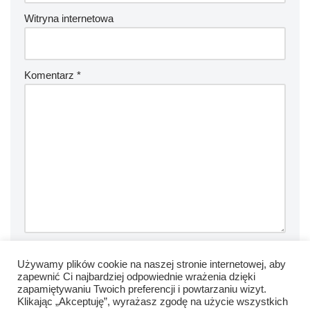
Witryna internetowa
Komentarz
*
Zapamiętaj moje dane w tej przeglądarce podczas pisania
Używamy plików cookie na naszej stronie internetowej, aby
zapewnić Ci najbardziej odpowiednie wrażenia dzięki
kolejnych komentarzy.
zapamiętywaniu Twoich preferencji i powtarzaniu wizyt.
Klikając „Akceptuję”, wyrażasz zgodę na użycie wszystkich